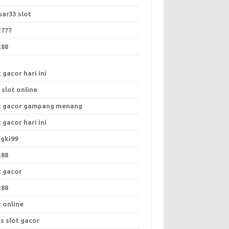
uar33 slot
t777
t88
t gacor hari ini
i slot online
t gacor gampang menang
t gacor hari ini
gki99
t88
t gacor
t88
t online
us slot gacor