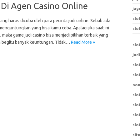
 Di Agen Casino Online
jag
slo
ang harus dicoba oleh para pecinta judi online. Sebab ada
enguntungkan yang bisa kamu coba. Apalagi jika saat ini
slo
maka game judi casino bisa menjadi pilihan terbaik yang
n begitu banyak keuntungan. Tidak…
Read More »
slo
jud
slo
slo
non
slo
slo
slo
slo
sit