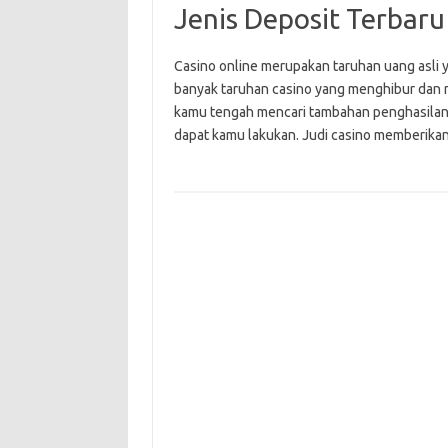
Jenis Deposit Terbaru
Casino online merupakan taruhan uang asli y
banyak taruhan casino yang menghibur dan m
kamu tengah mencari tambahan penghasilan, 
dapat kamu lakukan. Judi casino memberika