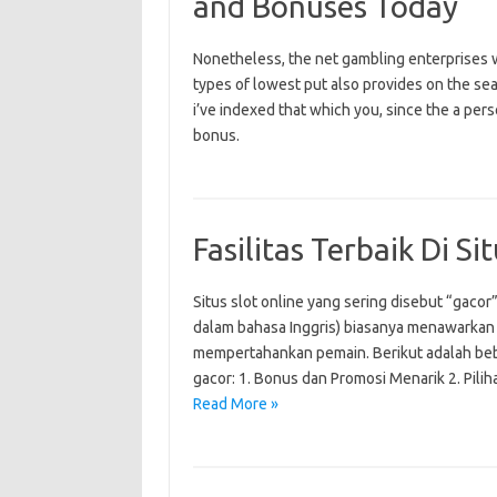
and Bonuses Today
Nonetheless, the net gambling enterprises w
types of lowest put also provides on the s
i’ve indexed that which you, since the a per
bonus.
Fasilitas Terbaik Di Si
Situs slot online yang sering disebut “gaco
dalam bahasa Inggris) biasanya menawarkan 
mempertahankan pemain. Berikut adalah bebera
gacor: 1. Bonus dan Promosi Menarik 2. Pil
Read More »