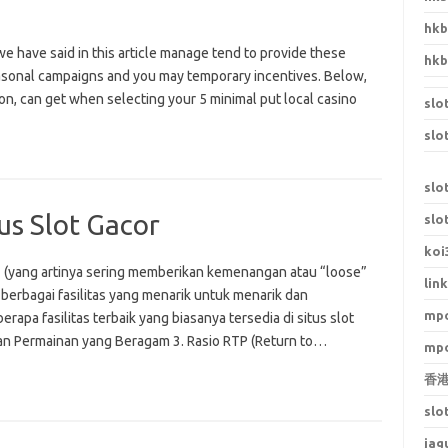
hk
e have said in this article manage tend to provide these
hk
easonal campaigns and you may temporary incentives. Below,
son, can get when selecting your 5 minimal put local casino
slo
slo
s
lo
tus Slot Gacor
slo
koi
r” (yang artinya sering memberikan kemenangan atau “loose”
lin
berbagai fasilitas yang menarik untuk menarik dan
mpo
pa fasilitas terbaik yang biasanya tersedia di situs slot
ihan Permainan yang Beragam 3. Rasio RTP (Return to…
mpo
香
slo
jag