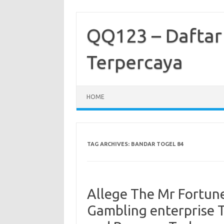
Skip
to
content
QQ123 – Daftar 
Terpercaya
HOME
TAG ARCHIVES:
BANDAR TOGEL 84
Allege The Mr Fortune
Gambling enterprise T