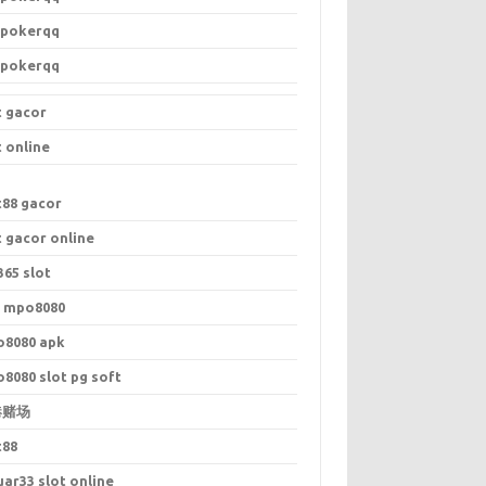
bpokerqq
bpokerqq
t gacor
t online
t88 gacor
t gacor online
365 slot
k mpo8080
8080 apk
8080 slot pg soft
港赌场
t88
uar33 slot online