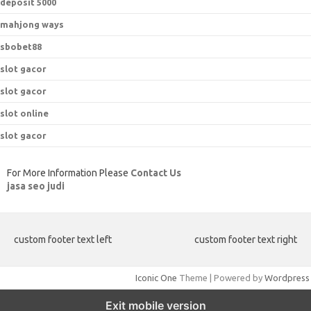
deposit 5000
mahjong ways
sbobet88
slot gacor
slot gacor
slot online
slot gacor
For More Information Please
Contact Us
jasa seo judi
custom footer text left
custom footer text right
Iconic One
Theme | Powered by
Wordpress
Exit mobile version