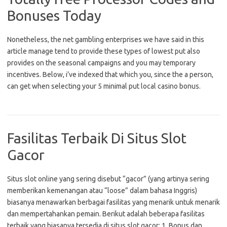
Bonuses Today
Nonetheless, the net gambling enterprises we have said in this
article manage tend to provide these types of lowest put also
provides on the seasonal campaigns and you may temporary
incentives. Below, i’ve indexed that which you, since the a person,
can get when selecting your 5 minimal put local casino bonus.
Fasilitas Terbaik Di Situs Slot
Gacor
Situs slot online yang sering disebut “gacor” (yang artinya sering
memberikan kemenangan atau “loose” dalam bahasa Inggris)
biasanya menawarkan berbagai fasilitas yang menarik untuk menarik
dan mempertahankan pemain. Berikut adalah beberapa fasilitas
terbaik yang biasanya tersedia di situs slot gacor: 1. Bonus dan