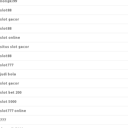
nongki99
slot88
slot gacor
slot88
slot online
situs slot gacor
slot88
slot777
judi bola
slot gacor
slot bet 200
slot 5000
slot777 online
777