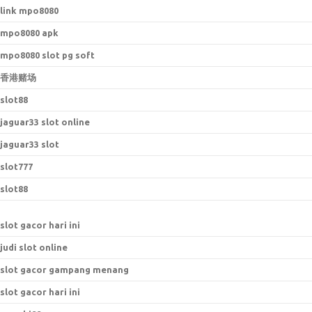
link mpo8080
mpo8080 apk
mpo8080 slot pg soft
香港赌场
slot88
jaguar33 slot online
jaguar33 slot
slot777
slot88
slot gacor hari ini
judi slot online
slot gacor gampang menang
slot gacor hari ini