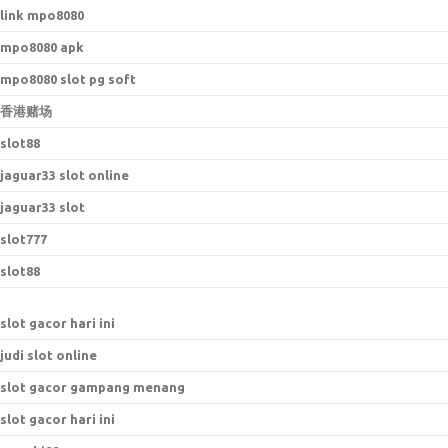
link mpo8080
mpo8080 apk
mpo8080 slot pg soft
香港赌场
slot88
jaguar33 slot online
jaguar33 slot
slot777
slot88
slot gacor hari ini
judi slot online
slot gacor gampang menang
slot gacor hari ini