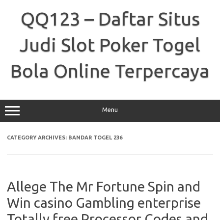
Skip
to
QQ123 – Daftar Situs
content
Judi Slot Poker Togel
Bola Online Terpercaya
Menu
CATEGORY ARCHIVES:
BANDAR TOGEL 236
Allege The Mr Fortune Spin and
Win casino Gambling enterprise
Totally free Processor Codes and