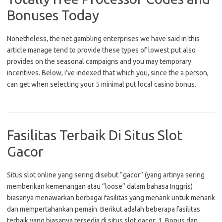
Bonuses Today
Nonetheless, the net gambling enterprises we have said in this
article manage tend to provide these types of lowest put also
provides on the seasonal campaigns and you may temporary
incentives. Below, i’ve indexed that which you, since the a person,
can get when selecting your 5 minimal put local casino bonus.
Fasilitas Terbaik Di Situs Slot
Gacor
Situs slot online yang sering disebut “gacor” (yang artinya sering
memberikan kemenangan atau “loose” dalam bahasa Inggris)
biasanya menawarkan berbagai fasilitas yang menarik untuk menarik
dan mempertahankan pemain. Berikut adalah beberapa fasilitas
terbaik yang biasanya tersedia di situs slot gacor: 1. Bonus dan