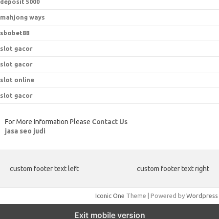
deposit 5000
mahjong ways
sbobet88
slot gacor
slot gacor
slot online
slot gacor
For More Information Please
Contact Us
jasa seo judi
custom footer text left
custom footer text right
Iconic One
Theme | Powered by
Wordpress
Exit mobile version