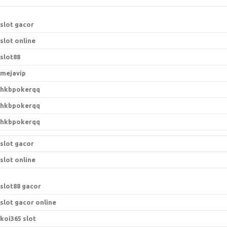
slot gacor
slot online
slot88
mejavip
hkbpokerqq
hkbpokerqq
hkbpokerqq
slot gacor
slot online
s
lot88 gacor
slot gacor online
koi365 slot