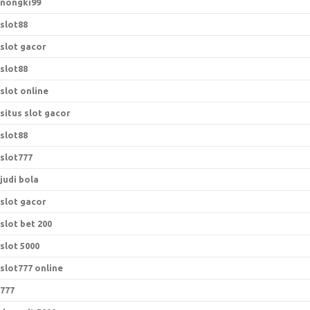
nongki99
slot88
slot gacor
slot88
slot online
situs slot gacor
slot88
slot777
judi bola
slot gacor
slot bet 200
slot 5000
slot777 online
777