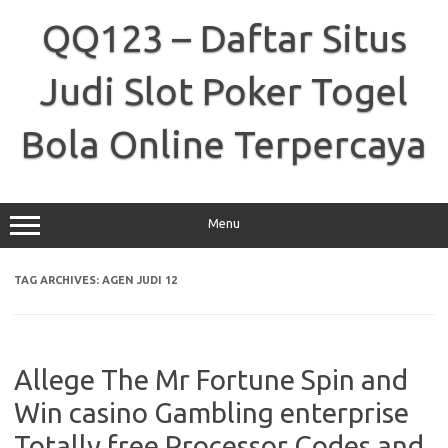
Skip
to
QQ123 – Daftar Situs
content
Judi Slot Poker Togel
Bola Online Terpercaya
Menu
TAG ARCHIVES:
AGEN JUDI 12
Allege The Mr Fortune Spin and
Win casino Gambling enterprise
Totally free Processor Codes and