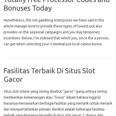
Bonuses Today
Nonetheless, the net gambling enterprises we have said in this
article manage tend to provide these types of lowest put also
provides on the seasonal campaigns and you may temporary
incentives. Below, i’ve indexed that which you, since the a person,
can get when selecting your 5 minimal put local casino bonus.
Fasilitas Terbaik Di Situs Slot
Gacor
Situs slot online yang sering disebut “gacor” (yang artinya sering
memberikan kemenangan atau “loose” dalam bahasa Inggris)
biasanya menawarkan berbagai fasilitas yang menarik untuk menarik
dan mempertahankan pemain. Berikut adalah beberapa fasilitas
terbaik yang biasanya tersedia di situs slot gacor: 1. Bonus dan