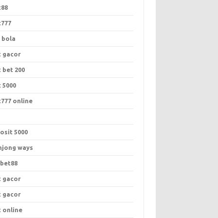
t88
t777
i bola
t gacor
t bet 200
t 5000
t777 online
osit 5000
jong ways
bet88
t gacor
t gacor
t online