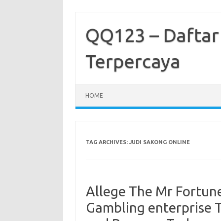
Skip
to
content
QQ123 – Daftar 
Terpercaya
HOME
TAG ARCHIVES:
JUDI SAKONG ONLINE
Allege The Mr Fortune
Gambling enterprise T