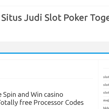
Situs Judi Slot Poker Tog
slo
slo
 Spin and Win casino
slo
otally free Processor Codes
mej
hk