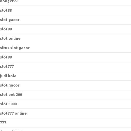
nongki99
slot88
slot gacor
slot88
slot online
situs slot gacor
slot88
slot777
judi bola
slot gacor
slot bet 200
slot 5000
slot777 online
777