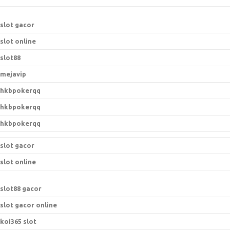
slot gacor
slot online
slot88
mejavip
hkbpokerqq
hkbpokerqq
hkbpokerqq
slot gacor
slot online
s
lot88 gacor
slot gacor online
koi365 slot