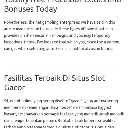
Bonuses Today
Nonetheless, the net gambling enterprises we have said in this
article manage tend to provide these types of lowest put also
provides on the seasonal campaigns and you may temporary
incentives. Below, i’ve indexed that which you, since the a person,
can get when selecting your 5 minimal put local casino bonus.
Fasilitas Terbaik Di Situs Slot
Gacor
Situs slot online yang sering disebut “gacor” (yang artinya sering
memberikan kemenangan atau “loose” dalam bahasa Inggris)
biasanya menawarkan berbagai fasilitas yang menarik untuk menarik
dan mempertahankan pemain. Berikut adalah beberapa fasilitas
terbaik yang biasanya tersedia di situs slot gacor: 1. Bonus dan