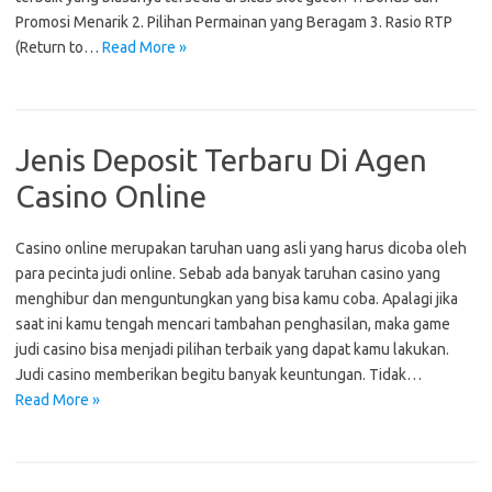
Promosi Menarik 2. Pilihan Permainan yang Beragam 3. Rasio RTP
(Return to…
Read More »
Jenis Deposit Terbaru Di Agen
Casino Online
Casino online merupakan taruhan uang asli yang harus dicoba oleh
para pecinta judi online. Sebab ada banyak taruhan casino yang
menghibur dan menguntungkan yang bisa kamu coba. Apalagi jika
saat ini kamu tengah mencari tambahan penghasilan, maka game
judi casino bisa menjadi pilihan terbaik yang dapat kamu lakukan.
Judi casino memberikan begitu banyak keuntungan. Tidak…
Read More »