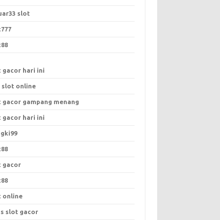
uar33 slot
t777
t88
t gacor hari ini
i slot online
t gacor gampang menang
t gacor hari ini
gki99
t88
t gacor
t88
t online
us slot gacor