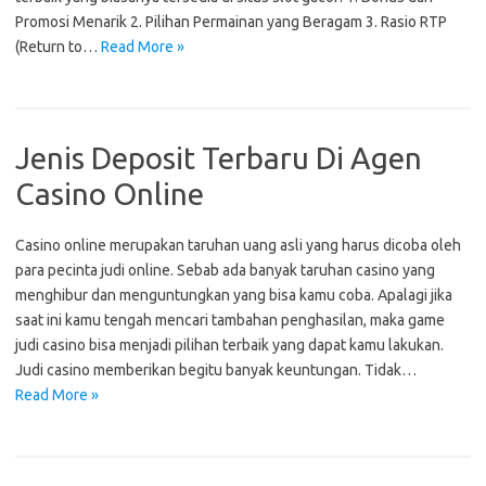
Promosi Menarik 2. Pilihan Permainan yang Beragam 3. Rasio RTP
(Return to…
Read More »
Jenis Deposit Terbaru Di Agen
Casino Online
Casino online merupakan taruhan uang asli yang harus dicoba oleh
para pecinta judi online. Sebab ada banyak taruhan casino yang
menghibur dan menguntungkan yang bisa kamu coba. Apalagi jika
saat ini kamu tengah mencari tambahan penghasilan, maka game
judi casino bisa menjadi pilihan terbaik yang dapat kamu lakukan.
Judi casino memberikan begitu banyak keuntungan. Tidak…
Read More »