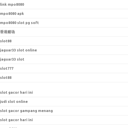
link mpo8080
mpo8080 apk
mpo8080 slot pg soft
香港赌场
slot88
jaguar33 slot online
jaguar33 slot
slot777
slot88
slot gacor hari ini
judi slot online
slot gacor gampang menang
slot gacor hari ini