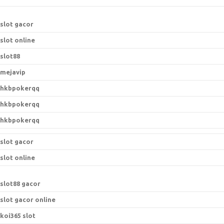
slot gacor
slot online
slot88
mejavip
hkbpokerqq
hkbpokerqq
hkbpokerqq
slot gacor
slot online
s
lot88 gacor
slot gacor online
koi365 slot