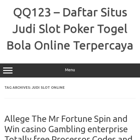
Skip
to
QQ123 – Daftar Situs
content
Judi Slot Poker Togel
Bola Online Terpercaya
Menu
TAG ARCHIVES:
JUDI SLOT ONLINE
Allege The Mr Fortune Spin and
Win casino Gambling enterprise
Totally free Processor Codes and