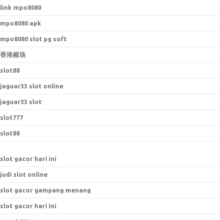
link mpo8080
mpo8080 apk
mpo8080 slot pg soft
香港赌场
slot88
jaguar33 slot online
jaguar33 slot
slot777
slot88
slot gacor hari ini
judi slot online
slot gacor gampang menang
slot gacor hari ini