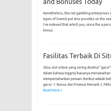
and Bonuses Today
Nonetheless, the net gambling enterprises w
types of lowest put also provides on the s
i’ve indexed that which you, since the a per
bonus.
Fasilitas Terbaik Di Si
Situs slot online yang sering disebut “gaco
dalam bahasa Inggris) biasanya menawarkan 
mempertahankan pemain. Berikut adalah bebera
gacor: 1. Bonus dan Promosi Menarik 2. Pil
Read More »