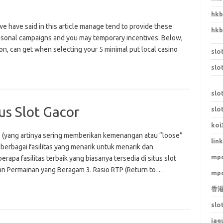
hk
e have said in this article manage tend to provide these
hk
easonal campaigns and you may temporary incentives. Below,
son, can get when selecting your 5 minimal put local casino
slo
slo
s
lo
tus Slot Gacor
slo
koi
r” (yang artinya sering memberikan kemenangan atau “loose”
lin
berbagai fasilitas yang menarik untuk menarik dan
mpo
pa fasilitas terbaik yang biasanya tersedia di situs slot
ihan Permainan yang Beragam 3. Rasio RTP (Return to…
mpo
香
slo
jag