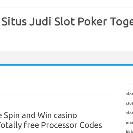
Situs Judi Slot Poker Tog
slo
slo
 Spin and Win casino
slo
otally free Processor Codes
mej
hk