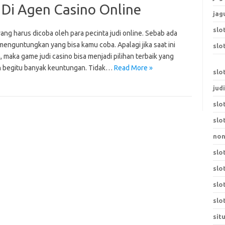
 Di Agen Casino Online
jag
slo
ang harus dicoba oleh para pecinta judi online. Sebab ada
enguntungkan yang bisa kamu coba. Apalagi jika saat ini
slo
maka game judi casino bisa menjadi pilihan terbaik yang
n begitu banyak keuntungan. Tidak…
Read More »
slo
jud
slo
slo
non
slo
slo
slo
slo
sit