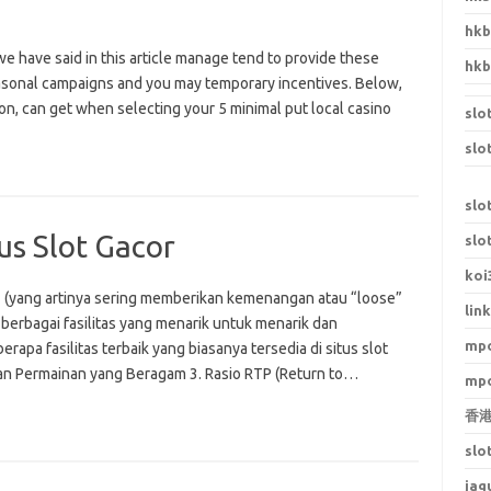
hk
e have said in this article manage tend to provide these
hk
easonal campaigns and you may temporary incentives. Below,
son, can get when selecting your 5 minimal put local casino
slo
slo
s
lo
tus Slot Gacor
slo
koi
r” (yang artinya sering memberikan kemenangan atau “loose”
lin
berbagai fasilitas yang menarik untuk menarik dan
mpo
pa fasilitas terbaik yang biasanya tersedia di situs slot
ihan Permainan yang Beragam 3. Rasio RTP (Return to…
mpo
香
slo
jag