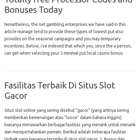
Bonuses Today
Nonetheless, the net gambling enterprises we have said in this
article manage tend to provide these types of lowest put also
provides on the seasonal campaigns and you may temporary
incentives. Below, i’ve indexed that which you, since the a person,
can get when selecting your 5 minimal put local casino bonus.
Fasilitas Terbaik Di Situs Slot
Gacor
Situs slot online yang sering disebut “gacor” (yang artinya sering
memberikan kemenangan atau “loose” dalam bahasa Inggris)
biasanya menawarkan berbagai fasilitas yang menarik untuk menarik
dan mempertahankan pemain. Berikut adalah beberapa fasilitas
terbaik yang biasanya tersedia di situs slot gacor: 1. Bonus dan