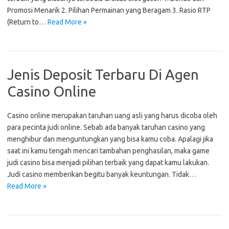
Promosi Menarik 2. Pilihan Permainan yang Beragam 3. Rasio RTP
(Return to…
Read More »
Jenis Deposit Terbaru Di Agen
Casino Online
Casino online merupakan taruhan uang asli yang harus dicoba oleh
para pecinta judi online. Sebab ada banyak taruhan casino yang
menghibur dan menguntungkan yang bisa kamu coba. Apalagi jika
saat ini kamu tengah mencari tambahan penghasilan, maka game
judi casino bisa menjadi pilihan terbaik yang dapat kamu lakukan.
Judi casino memberikan begitu banyak keuntungan. Tidak…
Read More »