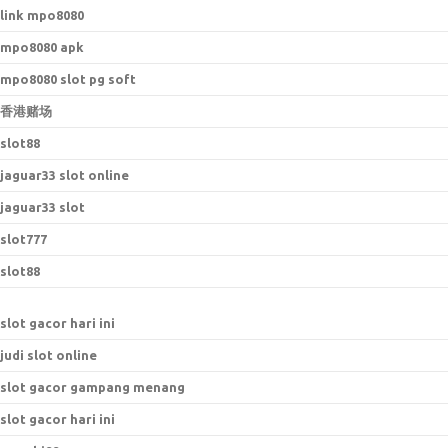
link mpo8080
mpo8080 apk
mpo8080 slot pg soft
香港赌场
slot88
jaguar33 slot online
jaguar33 slot
slot777
slot88
slot gacor hari ini
judi slot online
slot gacor gampang menang
slot gacor hari ini