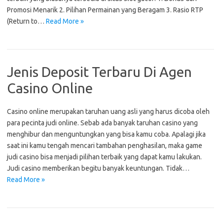
Promosi Menarik 2. Pilihan Permainan yang Beragam 3. Rasio RTP
(Return to…
Read More »
Jenis Deposit Terbaru Di Agen
Casino Online
Casino online merupakan taruhan uang asli yang harus dicoba oleh
para pecinta judi online. Sebab ada banyak taruhan casino yang
menghibur dan menguntungkan yang bisa kamu coba. Apalagi jika
saat ini kamu tengah mencari tambahan penghasilan, maka game
judi casino bisa menjadi pilihan terbaik yang dapat kamu lakukan.
Judi casino memberikan begitu banyak keuntungan. Tidak…
Read More »