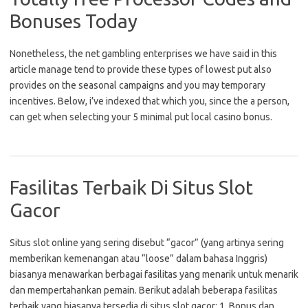
Bonuses Today
Nonetheless, the net gambling enterprises we have said in this
article manage tend to provide these types of lowest put also
provides on the seasonal campaigns and you may temporary
incentives. Below, i’ve indexed that which you, since the a person,
can get when selecting your 5 minimal put local casino bonus.
Fasilitas Terbaik Di Situs Slot
Gacor
Situs slot online yang sering disebut “gacor” (yang artinya sering
memberikan kemenangan atau “loose” dalam bahasa Inggris)
biasanya menawarkan berbagai fasilitas yang menarik untuk menarik
dan mempertahankan pemain. Berikut adalah beberapa fasilitas
terbaik yang biasanya tersedia di situs slot gacor: 1. Bonus dan