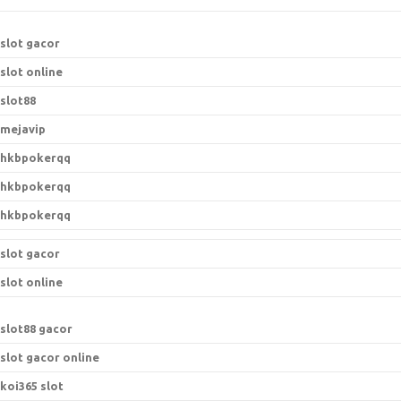
slot gacor
slot online
slot88
mejavip
hkbpokerqq
hkbpokerqq
hkbpokerqq
slot gacor
slot online
s
lot88 gacor
slot gacor online
koi365 slot