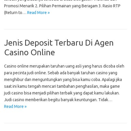
Promosi Menarik 2. Pilihan Permainan yang Beragam 3. Rasio RTP
(Return to…
Read More »
Jenis Deposit Terbaru Di Agen
Casino Online
Casino online merupakan taruhan uang asli yang harus dicoba oleh
para pecinta judi online. Sebab ada banyak taruhan casino yang
menghibur dan menguntungkan yang bisa kamu coba. Apalagi jika
saat ini kamu tengah mencari tambahan penghasilan, maka game
judi casino bisa menjadi pilihan terbaik yang dapat kamu lakukan.
Judi casino memberikan begitu banyak keuntungan. Tidak…
Read More »