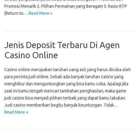
Promosi Menarik 2. Pilihan Permainan yang Beragam 3. Rasio RTP
(Return to…
Read More »
Jenis Deposit Terbaru Di Agen
Casino Online
Casino online merupakan taruhan uang asli yang harus dicoba oleh
para pecinta judi online. Sebab ada banyak taruhan casino yang
menghibur dan menguntungkan yang bisa kamu coba. Apalagi jika
saat ini kamu tengah mencari tambahan penghasilan, maka game
judi casino bisa menjadi pilihan terbaik yang dapat kamu lakukan.
Judi casino memberikan begitu banyak keuntungan. Tidak…
Read More »