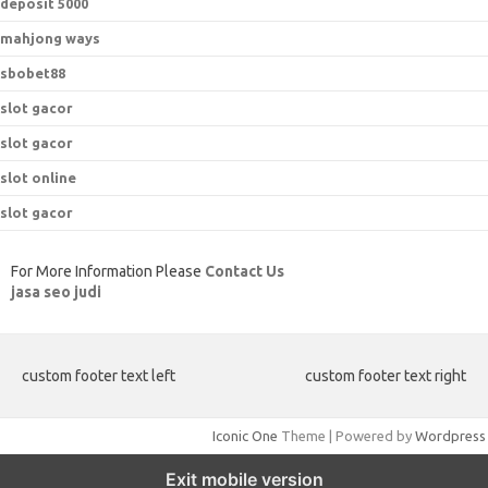
deposit 5000
mahjong ways
sbobet88
slot gacor
slot gacor
slot online
slot gacor
For More Information Please
Contact Us
jasa seo judi
custom footer text left
custom footer text right
Iconic One
Theme | Powered by
Wordpress
Exit mobile version