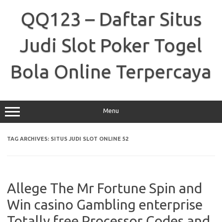
Skip
to
QQ123 – Daftar Situs
content
Judi Slot Poker Togel
Bola Online Terpercaya
Menu
TAG ARCHIVES:
SITUS JUDI SLOT ONLINE 52
Allege The Mr Fortune Spin and
Win casino Gambling enterprise
Totally free Processor Codes and