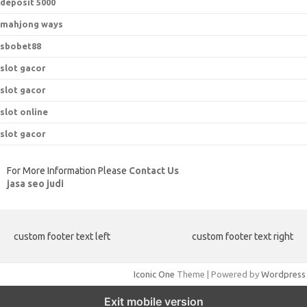
deposit 5000
mahjong ways
sbobet88
slot gacor
slot gacor
slot online
slot gacor
For More Information Please
Contact Us
jasa seo judi
custom footer text left
custom footer text right
Iconic One
Theme | Powered by
Wordpress
Exit mobile version