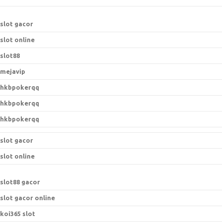
slot gacor
slot online
slot88
mejavip
hkbpokerqq
hkbpokerqq
hkbpokerqq
slot gacor
slot online
s
lot88 gacor
slot gacor online
koi365 slot