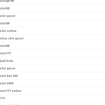
nongki99
slot88
slot gacor
slot88
slot online
situs slot gacor
slot88
slot777
judi bola
slot gacor
slot bet 200
slot 5000
slot777 online
777