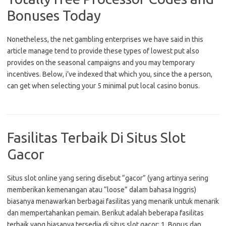
Bonuses Today
Nonetheless, the net gambling enterprises we have said in this
article manage tend to provide these types of lowest put also
provides on the seasonal campaigns and you may temporary
incentives. Below, i’ve indexed that which you, since the a person,
can get when selecting your 5 minimal put local casino bonus.
Fasilitas Terbaik Di Situs Slot
Gacor
Situs slot online yang sering disebut “gacor” (yang artinya sering
memberikan kemenangan atau “loose” dalam bahasa Inggris)
biasanya menawarkan berbagai fasilitas yang menarik untuk menarik
dan mempertahankan pemain. Berikut adalah beberapa fasilitas
terbaik yang biasanya tersedia di situs slot gacor: 1. Bonus dan