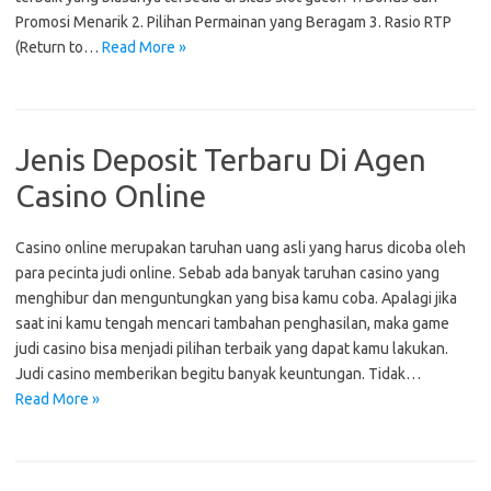
Promosi Menarik 2. Pilihan Permainan yang Beragam 3. Rasio RTP
(Return to…
Read More »
Jenis Deposit Terbaru Di Agen
Casino Online
Casino online merupakan taruhan uang asli yang harus dicoba oleh
para pecinta judi online. Sebab ada banyak taruhan casino yang
menghibur dan menguntungkan yang bisa kamu coba. Apalagi jika
saat ini kamu tengah mencari tambahan penghasilan, maka game
judi casino bisa menjadi pilihan terbaik yang dapat kamu lakukan.
Judi casino memberikan begitu banyak keuntungan. Tidak…
Read More »