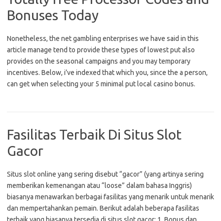
Bonuses Today
Nonetheless, the net gambling enterprises we have said in this
article manage tend to provide these types of lowest put also
provides on the seasonal campaigns and you may temporary
incentives. Below, i’ve indexed that which you, since the a person,
can get when selecting your 5 minimal put local casino bonus.
Fasilitas Terbaik Di Situs Slot
Gacor
Situs slot online yang sering disebut “gacor” (yang artinya sering
memberikan kemenangan atau “loose” dalam bahasa Inggris)
biasanya menawarkan berbagai fasilitas yang menarik untuk menarik
dan mempertahankan pemain. Berikut adalah beberapa fasilitas
terbaik yang biasanya tersedia di situs slot gacor: 1. Bonus dan