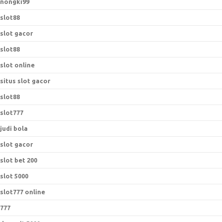
nongki99
slot88
slot gacor
slot88
slot online
situs slot gacor
slot88
slot777
judi bola
slot gacor
slot bet 200
slot 5000
slot777 online
777