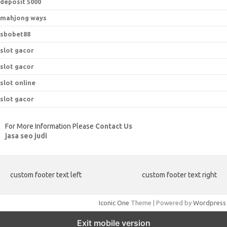
deposit 5000
mahjong ways
sbobet88
slot gacor
slot gacor
slot online
slot gacor
For More Information Please
Contact Us
jasa seo judi
custom footer text left
custom footer text right
Iconic One
Theme | Powered by
Wordpress
Exit mobile version