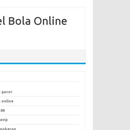
el Bola Online
t gacor
t online
t88
avip
bpokerqq