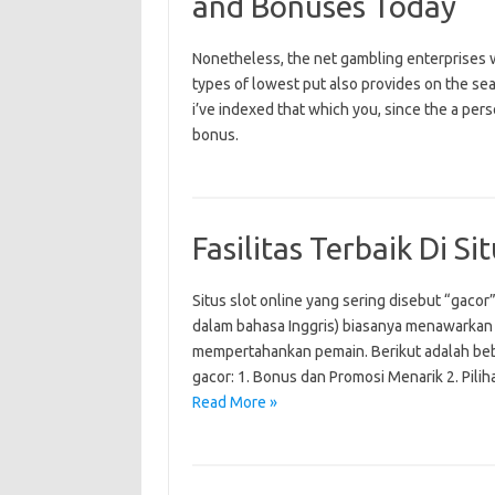
and Bonuses Today
Nonetheless, the net gambling enterprises w
types of lowest put also provides on the s
i’ve indexed that which you, since the a per
bonus.
Fasilitas Terbaik Di Si
Situs slot online yang sering disebut “gaco
dalam bahasa Inggris) biasanya menawarkan 
mempertahankan pemain. Berikut adalah bebera
gacor: 1. Bonus dan Promosi Menarik 2. Pil
Read More »