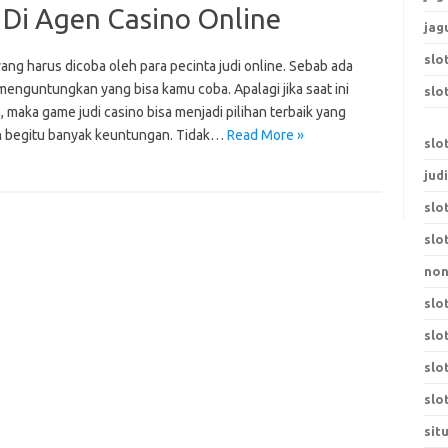
 Di Agen Casino Online
jag
slo
ang harus dicoba oleh para pecinta judi online. Sebab ada
enguntungkan yang bisa kamu coba. Apalagi jika saat ini
slo
maka game judi casino bisa menjadi pilihan terbaik yang
n begitu banyak keuntungan. Tidak…
Read More »
slo
jud
slo
slo
non
slo
slo
slo
slo
sit