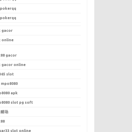
bpokerqq
bpokerqq
t gacor
t online
t88 gacor
t gacor online
365 slot
k mpo8080
8080 apk
8080 slot pg soft
港赌场
t88
uar33 slot online