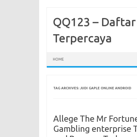
Skip
to
content
QQ123 – Daftar 
Terpercaya
HOME
TAG ARCHIVES:
JUDI GAPLE ONLINE ANDROID
Allege The Mr Fortune
Gambling enterprise T