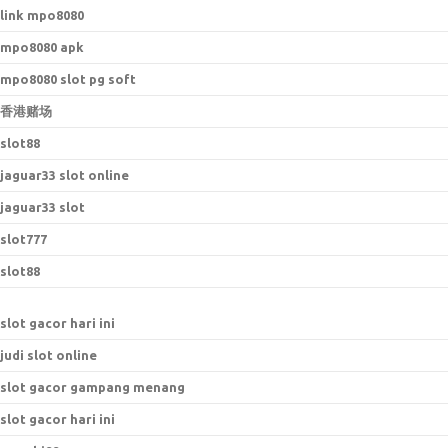
link mpo8080
mpo8080 apk
mpo8080 slot pg soft
香港赌场
slot88
jaguar33 slot online
jaguar33 slot
slot777
slot88
slot gacor hari ini
judi slot online
slot gacor gampang menang
slot gacor hari ini