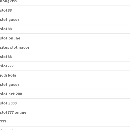
nongki99
slot88
slot gacor
slot88
slot online
situs slot gacor
slot88
slot777
judi bola
slot gacor
slot bet 200
slot 5000
slot777 online
777