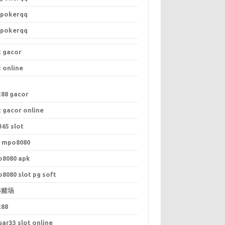
bpokerqq
bpokerqq
t gacor
t online
t88 gacor
t gacor online
365 slot
k mpo8080
8080 apk
8080 slot pg soft
港赌场
t88
uar33 slot online