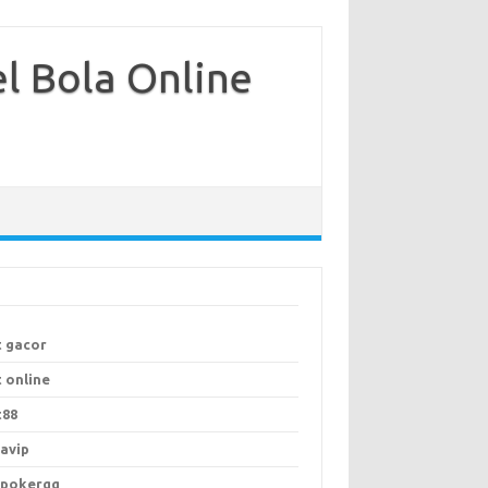
el Bola Online
t gacor
t online
t88
avip
bpokerqq