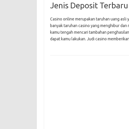
Jenis Deposit Terbaru
Casino online merupakan taruhan uang asli y
banyak taruhan casino yang menghibur dan m
kamu tengah mencari tambahan penghasilan, 
dapat kamu lakukan. Judi casino memberika