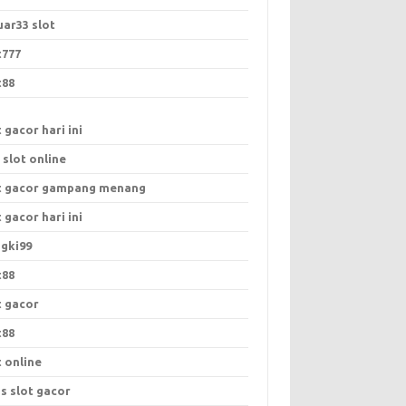
uar33 slot
t777
t88
t gacor hari ini
i slot online
t gacor gampang menang
t gacor hari ini
gki99
t88
t gacor
t88
t online
us slot gacor