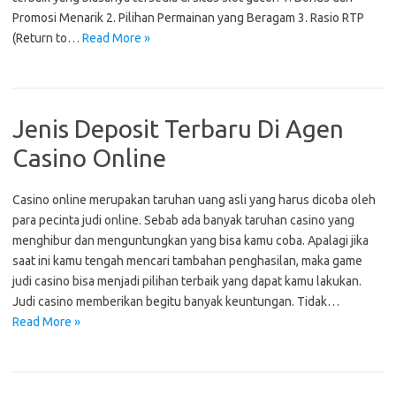
Promosi Menarik 2. Pilihan Permainan yang Beragam 3. Rasio RTP
(Return to…
Read More »
Jenis Deposit Terbaru Di Agen
Casino Online
Casino online merupakan taruhan uang asli yang harus dicoba oleh
para pecinta judi online. Sebab ada banyak taruhan casino yang
menghibur dan menguntungkan yang bisa kamu coba. Apalagi jika
saat ini kamu tengah mencari tambahan penghasilan, maka game
judi casino bisa menjadi pilihan terbaik yang dapat kamu lakukan.
Judi casino memberikan begitu banyak keuntungan. Tidak…
Read More »