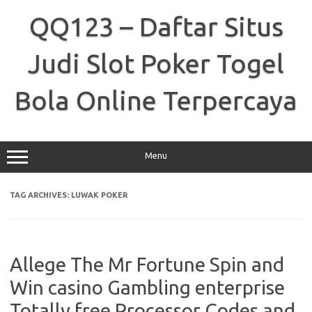
Skip
to
QQ123 – Daftar Situs
content
Judi Slot Poker Togel
Bola Online Terpercaya
Menu
TAG ARCHIVES:
LUWAK POKER
Allege The Mr Fortune Spin and
Win casino Gambling enterprise
Totally free Processor Codes and