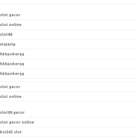
slot gacor
slot online
slot88
mejavip
hkbpokerqq
hkbpokerqq
hkbpokerqq
slot gacor
slot online
s
lot88 gacor
slot gacor online
koi365 slot