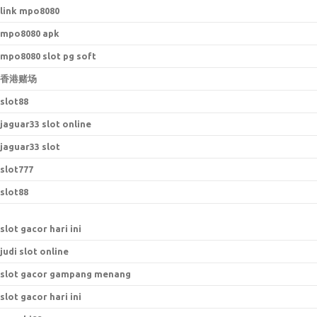
link mpo8080
mpo8080 apk
mpo8080 slot pg soft
香港赌场
slot88
jaguar33 slot online
jaguar33 slot
slot777
slot88
slot gacor hari ini
judi slot online
slot gacor gampang menang
slot gacor hari ini