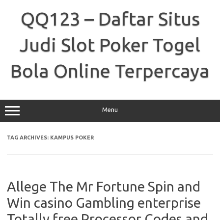
Skip
to
QQ123 – Daftar Situs
content
Judi Slot Poker Togel
Bola Online Terpercaya
Menu
TAG ARCHIVES:
KAMPUS POKER
Allege The Mr Fortune Spin and
Win casino Gambling enterprise
Totally free Processor Codes and