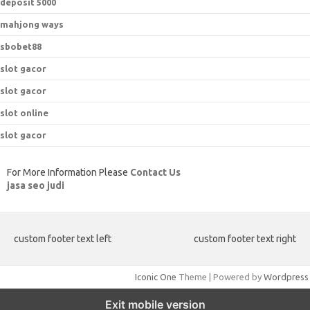
deposit 5000
mahjong ways
sbobet88
slot gacor
slot gacor
slot online
slot gacor
For More Information Please
Contact Us
jasa seo judi
custom footer text left
custom footer text right
Iconic One
Theme | Powered by
Wordpress
Exit mobile version