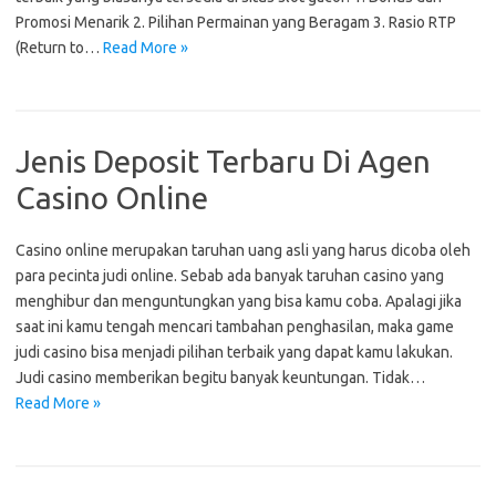
Promosi Menarik 2. Pilihan Permainan yang Beragam 3. Rasio RTP
(Return to…
Read More »
Jenis Deposit Terbaru Di Agen
Casino Online
Casino online merupakan taruhan uang asli yang harus dicoba oleh
para pecinta judi online. Sebab ada banyak taruhan casino yang
menghibur dan menguntungkan yang bisa kamu coba. Apalagi jika
saat ini kamu tengah mencari tambahan penghasilan, maka game
judi casino bisa menjadi pilihan terbaik yang dapat kamu lakukan.
Judi casino memberikan begitu banyak keuntungan. Tidak…
Read More »