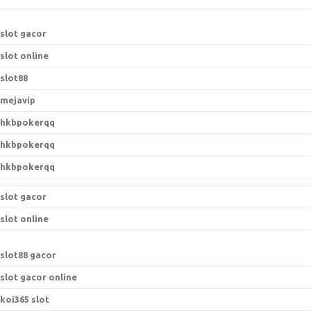
slot gacor
slot online
slot88
mejavip
hkbpokerqq
hkbpokerqq
hkbpokerqq
slot gacor
slot online
s
lot88 gacor
slot gacor online
koi365 slot