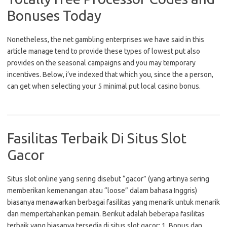
Bonuses Today
Nonetheless, the net gambling enterprises we have said in this
article manage tend to provide these types of lowest put also
provides on the seasonal campaigns and you may temporary
incentives. Below, i’ve indexed that which you, since the a person,
can get when selecting your 5 minimal put local casino bonus.
Fasilitas Terbaik Di Situs Slot
Gacor
Situs slot online yang sering disebut “gacor” (yang artinya sering
memberikan kemenangan atau “loose” dalam bahasa Inggris)
biasanya menawarkan berbagai fasilitas yang menarik untuk menarik
dan mempertahankan pemain. Berikut adalah beberapa fasilitas
terbaik yang biasanya tersedia di situs slot gacor: 1. Bonus dan