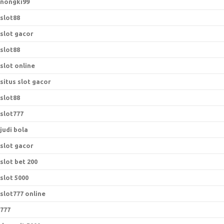
nongki99
slot88
slot gacor
slot88
slot online
situs slot gacor
slot88
slot777
judi bola
slot gacor
slot bet 200
slot 5000
slot777 online
777