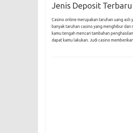
Jenis Deposit Terbaru
Casino online merupakan taruhan uang asli y
banyak taruhan casino yang menghibur dan m
kamu tengah mencari tambahan penghasilan, 
dapat kamu lakukan. Judi casino memberika