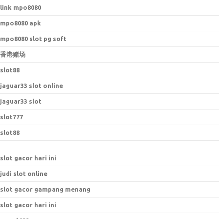
link mpo8080
mpo8080 apk
mpo8080 slot pg soft
香港赌场
slot88
jaguar33 slot online
jaguar33 slot
slot777
slot88
slot gacor hari ini
judi slot online
slot gacor gampang menang
slot gacor hari ini