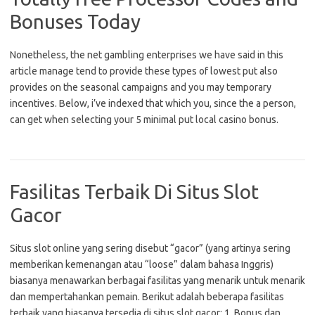
Bonuses Today
Nonetheless, the net gambling enterprises we have said in this
article manage tend to provide these types of lowest put also
provides on the seasonal campaigns and you may temporary
incentives. Below, i’ve indexed that which you, since the a person,
can get when selecting your 5 minimal put local casino bonus.
Fasilitas Terbaik Di Situs Slot
Gacor
Situs slot online yang sering disebut “gacor” (yang artinya sering
memberikan kemenangan atau “loose” dalam bahasa Inggris)
biasanya menawarkan berbagai fasilitas yang menarik untuk menarik
dan mempertahankan pemain. Berikut adalah beberapa fasilitas
terbaik yang biasanya tersedia di situs slot gacor: 1. Bonus dan