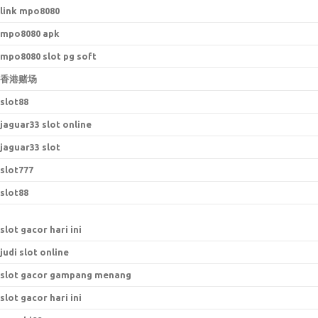
link mpo8080
mpo8080 apk
mpo8080 slot pg soft
香港赌场
slot88
jaguar33 slot online
jaguar33 slot
slot777
slot88
slot gacor hari ini
judi slot online
slot gacor gampang menang
slot gacor hari ini