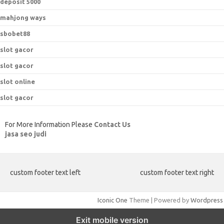
deposit 5000
mahjong ways
sbobet88
slot gacor
slot gacor
slot online
slot gacor
For More Information Please
Contact Us
jasa seo judi
custom footer text left
custom footer text right
Iconic One
Theme | Powered by
Wordpress
Exit mobile version