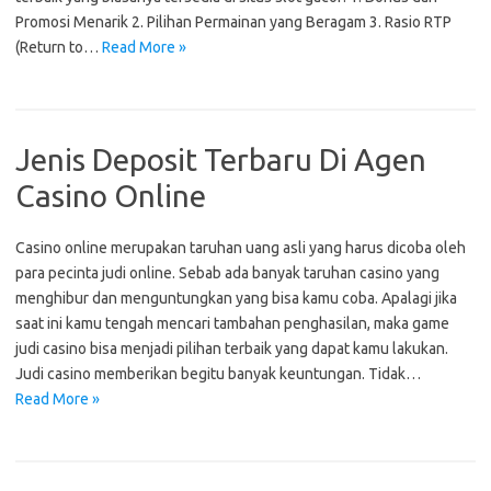
Promosi Menarik 2. Pilihan Permainan yang Beragam 3. Rasio RTP
(Return to…
Read More »
Jenis Deposit Terbaru Di Agen
Casino Online
Casino online merupakan taruhan uang asli yang harus dicoba oleh
para pecinta judi online. Sebab ada banyak taruhan casino yang
menghibur dan menguntungkan yang bisa kamu coba. Apalagi jika
saat ini kamu tengah mencari tambahan penghasilan, maka game
judi casino bisa menjadi pilihan terbaik yang dapat kamu lakukan.
Judi casino memberikan begitu banyak keuntungan. Tidak…
Read More »