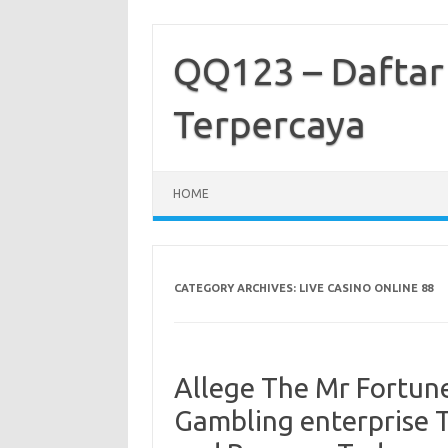
Skip
to
content
QQ123 – Daftar 
Terpercaya
HOME
CATEGORY ARCHIVES:
LIVE CASINO ONLINE 88
Allege The Mr Fortune
Gambling enterprise T