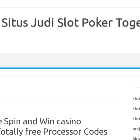
Situs Judi Slot Poker Tog
slo
slo
 Spin and Win casino
slo
otally free Processor Codes
mej
hk