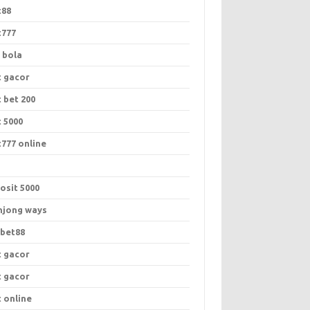
t88
t777
i bola
t gacor
t bet 200
t 5000
t777 online
osit 5000
jong ways
bet88
t gacor
t gacor
t online