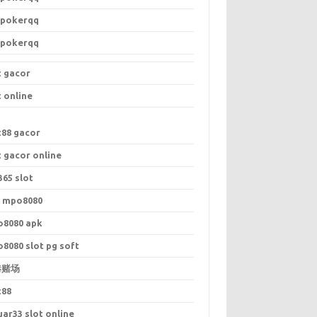
bpokerqq
bpokerqq
t gacor
t online
t88 gacor
t gacor online
365 slot
k mpo8080
8080 apk
8080 slot pg soft
港赌场
t88
uar33 slot online