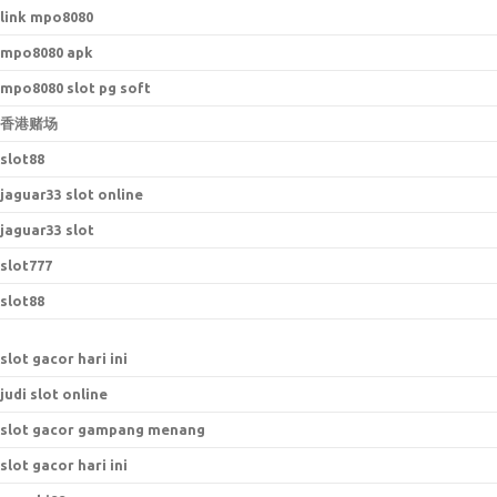
link mpo8080
mpo8080 apk
mpo8080 slot pg soft
香港赌场
slot88
jaguar33 slot online
jaguar33 slot
slot777
slot88
slot gacor hari ini
judi slot online
slot gacor gampang menang
slot gacor hari ini