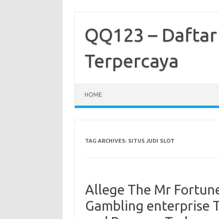
Skip
to
content
QQ123 – Daftar 
Terpercaya
HOME
TAG ARCHIVES:
SITUS JUDI SLOT
Allege The Mr Fortune
Gambling enterprise T