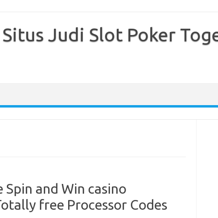
Situs Judi Slot Poker Tog
 Spin and Win casino
otally free Processor Codes