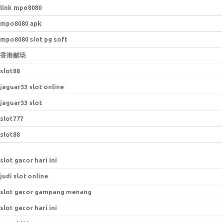
link mpo8080
mpo8080 apk
mpo8080 slot pg soft
香港赌场
slot88
jaguar33 slot online
jaguar33 slot
slot777
slot88
slot gacor hari ini
judi slot online
slot gacor gampang menang
slot gacor hari ini