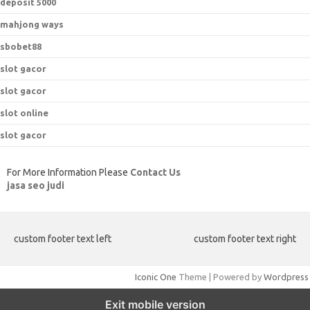
deposit 5000
mahjong ways
sbobet88
slot gacor
slot gacor
slot online
slot gacor
For More Information Please
Contact Us
jasa seo judi
custom footer text left
custom footer text right
Iconic One
Theme | Powered by
Wordpress
Exit mobile version