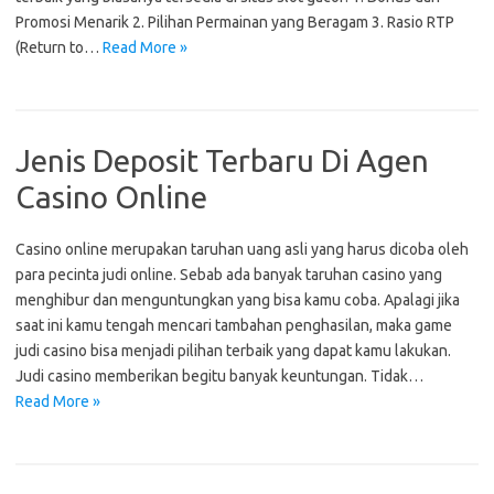
Promosi Menarik 2. Pilihan Permainan yang Beragam 3. Rasio RTP
(Return to…
Read More »
Jenis Deposit Terbaru Di Agen
Casino Online
Casino online merupakan taruhan uang asli yang harus dicoba oleh
para pecinta judi online. Sebab ada banyak taruhan casino yang
menghibur dan menguntungkan yang bisa kamu coba. Apalagi jika
saat ini kamu tengah mencari tambahan penghasilan, maka game
judi casino bisa menjadi pilihan terbaik yang dapat kamu lakukan.
Judi casino memberikan begitu banyak keuntungan. Tidak…
Read More »