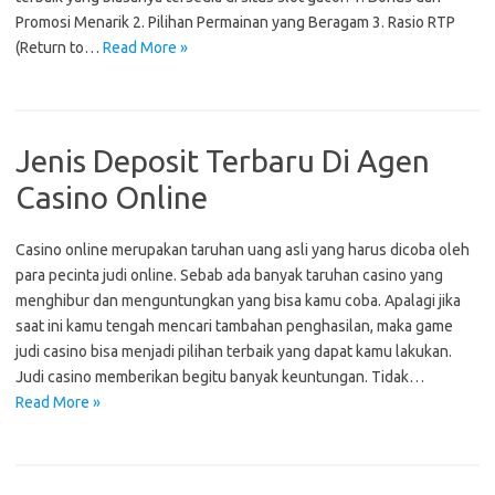
Promosi Menarik 2. Pilihan Permainan yang Beragam 3. Rasio RTP
(Return to…
Read More »
Jenis Deposit Terbaru Di Agen
Casino Online
Casino online merupakan taruhan uang asli yang harus dicoba oleh
para pecinta judi online. Sebab ada banyak taruhan casino yang
menghibur dan menguntungkan yang bisa kamu coba. Apalagi jika
saat ini kamu tengah mencari tambahan penghasilan, maka game
judi casino bisa menjadi pilihan terbaik yang dapat kamu lakukan.
Judi casino memberikan begitu banyak keuntungan. Tidak…
Read More »