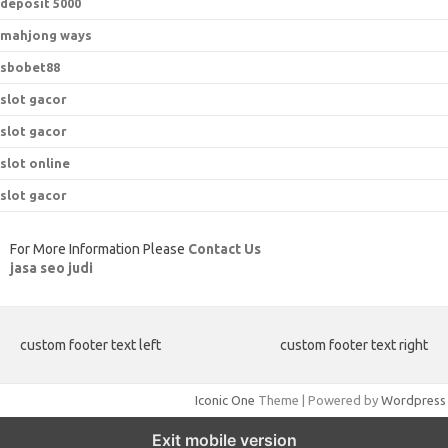
deposit 5000
mahjong ways
sbobet88
slot gacor
slot gacor
slot online
slot gacor
For More Information Please
Contact Us
jasa seo judi
custom footer text left
custom footer text right
Iconic One
Theme | Powered by
Wordpress
Exit mobile version