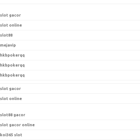
slot gacor
slot online
slot88
mejavip
hkbpokerqq
hkbpokerqq
hkbpokerqq
slot gacor
slot online
s
lot88 gacor
slot gacor online
koi365 slot