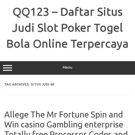
Skip
to
QQ123 – Daftar Situs
content
Judi Slot Poker Togel
Bola Online Terpercaya
Menu
TAG ARCHIVES:
SITUS JUDI 69
Allege The Mr Fortune Spin and
Win casino Gambling enterprise
Totally free Processor Codes and