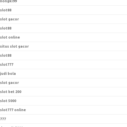
nongki99
slot88
slot gacor
slot88
slot online
situs slot gacor
slot88
slot777
judi bola
slot gacor
slot bet 200
slot 5000
slot777 online
777