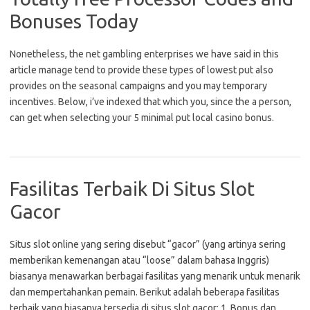
Bonuses Today
Nonetheless, the net gambling enterprises we have said in this
article manage tend to provide these types of lowest put also
provides on the seasonal campaigns and you may temporary
incentives. Below, i’ve indexed that which you, since the a person,
can get when selecting your 5 minimal put local casino bonus.
Fasilitas Terbaik Di Situs Slot
Gacor
Situs slot online yang sering disebut “gacor” (yang artinya sering
memberikan kemenangan atau “loose” dalam bahasa Inggris)
biasanya menawarkan berbagai fasilitas yang menarik untuk menarik
dan mempertahankan pemain. Berikut adalah beberapa fasilitas
terbaik yang biasanya tersedia di situs slot gacor: 1. Bonus dan