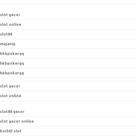
slot gacor
slot online
slot88
mejavip
hkbpokerqq
hkbpokerqq
hkbpokerqq
slot gacor
slot online
s
lot88 gacor
slot gacor online
koi365 slot