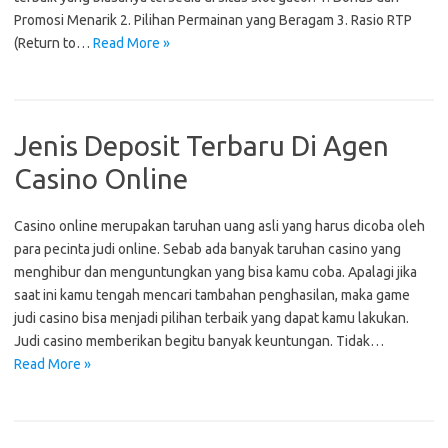
Promosi Menarik 2. Pilihan Permainan yang Beragam 3. Rasio RTP
(Return to…
Read More »
Jenis Deposit Terbaru Di Agen
Casino Online
Casino online merupakan taruhan uang asli yang harus dicoba oleh
para pecinta judi online. Sebab ada banyak taruhan casino yang
menghibur dan menguntungkan yang bisa kamu coba. Apalagi jika
saat ini kamu tengah mencari tambahan penghasilan, maka game
judi casino bisa menjadi pilihan terbaik yang dapat kamu lakukan.
Judi casino memberikan begitu banyak keuntungan. Tidak…
Read More »