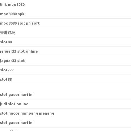
link mpo8080
mpo8080 apk
mpo8080 slot pg soft
香港赌场
slot88
jaguar33 slot online
jaguar33 slot
slot777
slot88
slot gacor hari ini
judi slot online
slot gacor gampang menang
slot gacor hari ini