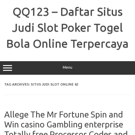
Skip
to
QQ123 – Daftar Situs
content
Judi Slot Poker Togel
Bola Online Terpercaya
Menu
TAG ARCHIVES:
SITUS JUDI SLOT ONLINE 42
Allege The Mr Fortune Spin and
Win casino Gambling enterprise
Totally free Processor Codes and