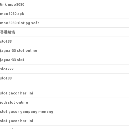
link mpo8080
mpo8080 apk
mpo8080 slot pg soft
香港赌场
slot88
jaguar33 slot online
jaguar33 slot
slot777
slot88
slot gacor hari ini
judi slot online
slot gacor gampang menang
slot gacor hari ini