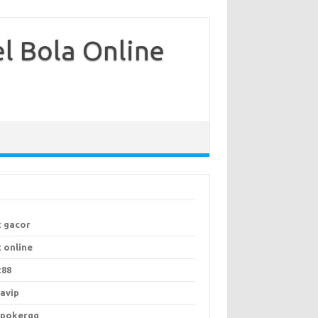
el Bola Online
t gacor
t online
t88
avip
bpokerqq