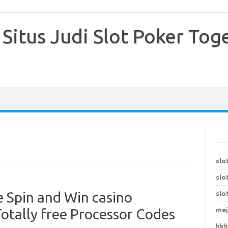
Situs Judi Slot Poker Tog
slo
slo
 Spin and Win casino
slo
otally free Processor Codes
mej
hk