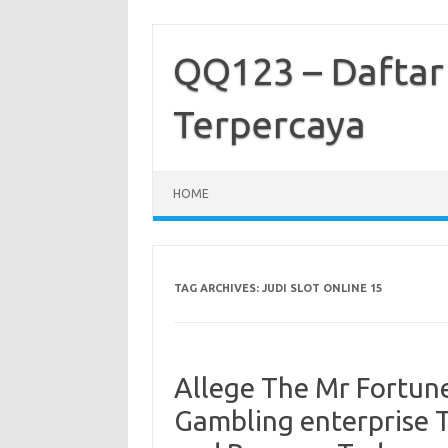
Skip
to
content
QQ123 – Daftar 
Terpercaya
HOME
TAG ARCHIVES:
JUDI SLOT ONLINE 15
Allege The Mr Fortune
Gambling enterprise T