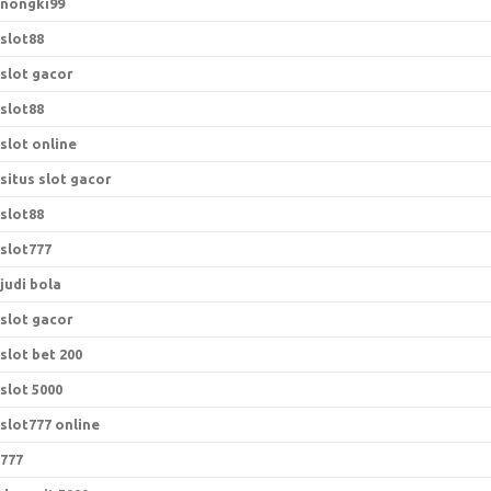
nongki99
slot88
slot gacor
slot88
slot online
situs slot gacor
slot88
slot777
judi bola
slot gacor
slot bet 200
slot 5000
slot777 online
777