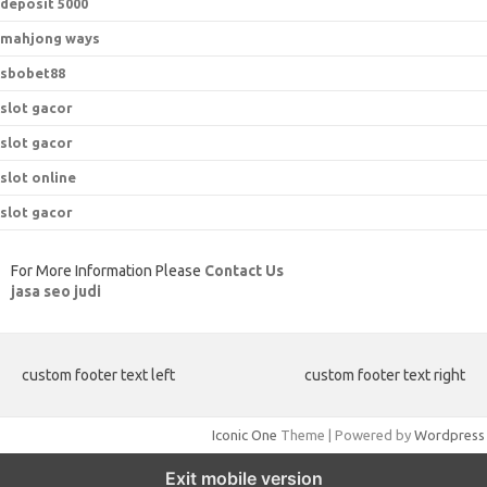
deposit 5000
mahjong ways
sbobet88
slot gacor
slot gacor
slot online
slot gacor
For More Information Please
Contact Us
jasa seo judi
custom footer text left
custom footer text right
Iconic One
Theme | Powered by
Wordpress
Exit mobile version