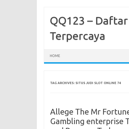
Skip
to
content
QQ123 – Daftar 
Terpercaya
HOME
TAG ARCHIVES:
SITUS JUDI SLOT ONLINE 74
Allege The Mr Fortune
Gambling enterprise T