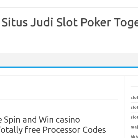
Situs Judi Slot Poker Tog
slo
slo
 Spin and Win casino
slo
otally free Processor Codes
mej
hk