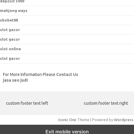
deposit 5000
mahjong ways
sbobet88
slot gacor
slot gacor
slot online
slot gacor
For More Information Please
Contact Us
jasa seo judi
custom footer text left
custom footer text right
Iconic One
Theme | Powered by
Wordpress
Exit mobile version