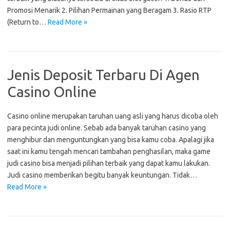
Promosi Menarik 2. Pilihan Permainan yang Beragam 3. Rasio RTP
(Return to…
Read More »
Jenis Deposit Terbaru Di Agen
Casino Online
Casino online merupakan taruhan uang asli yang harus dicoba oleh
para pecinta judi online. Sebab ada banyak taruhan casino yang
menghibur dan menguntungkan yang bisa kamu coba. Apalagi jika
saat ini kamu tengah mencari tambahan penghasilan, maka game
judi casino bisa menjadi pilihan terbaik yang dapat kamu lakukan.
Judi casino memberikan begitu banyak keuntungan. Tidak…
Read More »