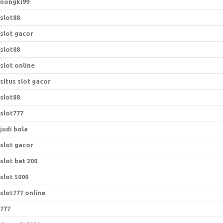
nongki99
slot88
slot gacor
slot88
slot online
situs slot gacor
slot88
slot777
judi bola
slot gacor
slot bet 200
slot 5000
slot777 online
777