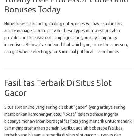
Bonuses Today
Nonetheless, the net gambling enterprises we have said in this
article manage tend to provide these types of lowest put also
provides on the seasonal campaigns and you may temporary
incentives. Below, i’ve indexed that which you, since the a person,
can get when selecting your 5 minimal put local casino bonus.
Fasilitas Terbaik Di Situs Slot
Gacor
Situs slot online yang sering disebut “gacor” (yang artinya sering
memberikan kemenangan atau “loose” dalam bahasa Inggris)
biasanya menawarkan berbagai fasilitas yang menarik untuk menarik
dan mempertahankan pemain. Berikut adalah beberapa fasilitas
terbaik yang biasanya tersedia di situs slot gacor: 1. Bonus dan