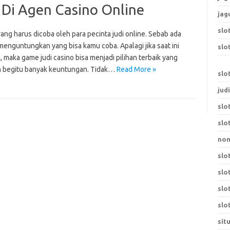
 Di Agen Casino Online
jag
slo
ang harus dicoba oleh para pecinta judi online. Sebab ada
enguntungkan yang bisa kamu coba. Apalagi jika saat ini
slo
maka game judi casino bisa menjadi pilihan terbaik yang
n begitu banyak keuntungan. Tidak…
Read More »
slo
jud
slo
slo
non
slo
slo
slo
slo
sit