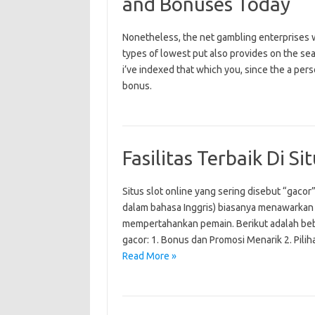
and Bonuses Today
Nonetheless, the net gambling enterprises w
types of lowest put also provides on the s
i’ve indexed that which you, since the a per
bonus.
Fasilitas Terbaik Di Si
Situs slot online yang sering disebut “gaco
dalam bahasa Inggris) biasanya menawarkan 
mempertahankan pemain. Berikut adalah bebera
gacor: 1. Bonus dan Promosi Menarik 2. Pil
Read More »