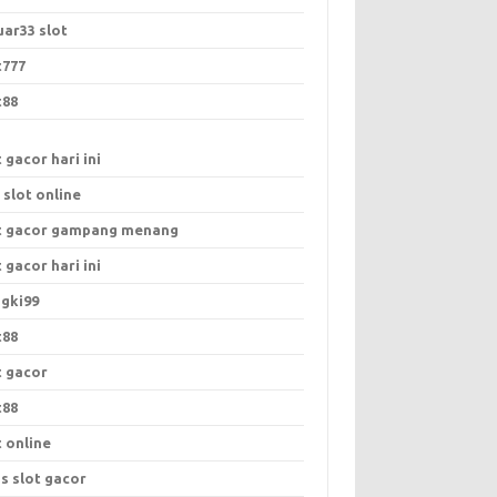
uar33 slot
t777
t88
t gacor hari ini
i slot online
t gacor gampang menang
t gacor hari ini
gki99
t88
t gacor
t88
t online
us slot gacor