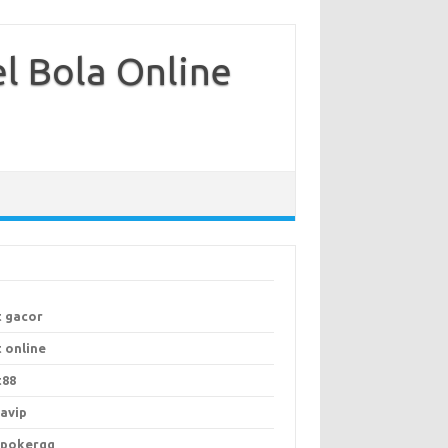
el Bola Online
t gacor
t online
t88
avip
bpokerqq