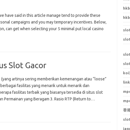
hk
e have said in this article manage tend to provide these
hk
easonal campaigns and you may temporary incentives. Below,
son, can get when selecting your 5 minimal put local casino
slo
slo
s
lo
tus Slot Gacor
slo
koi
r” (yang artinya sering memberikan kemenangan atau “loose”
lin
berbagai fasilitas yang menarik untuk menarik dan
mpo
pa fasilitas terbaik yang biasanya tersedia di situs slot
ihan Permainan yang Beragam 3. Rasio RTP (Return to…
mpo
香
slo
jag