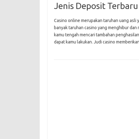
Jenis Deposit Terbaru
Casino online merupakan taruhan uang asli y
banyak taruhan casino yang menghibur dan m
kamu tengah mencari tambahan penghasilan, 
dapat kamu lakukan. Judi casino memberika