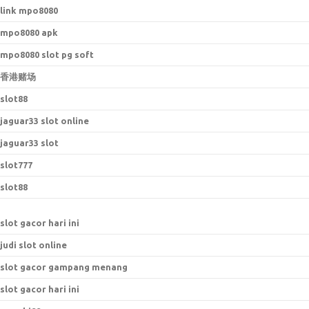
link mpo8080
mpo8080 apk
mpo8080 slot pg soft
香港赌场
slot88
jaguar33 slot online
jaguar33 slot
slot777
slot88
slot gacor hari ini
judi slot online
slot gacor gampang menang
slot gacor hari ini