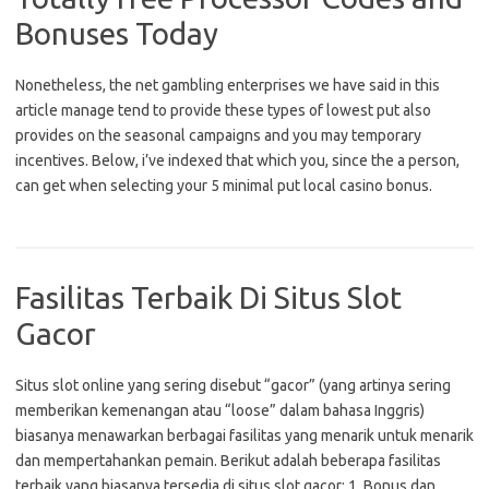
Bonuses Today
Nonetheless, the net gambling enterprises we have said in this
article manage tend to provide these types of lowest put also
provides on the seasonal campaigns and you may temporary
incentives. Below, i’ve indexed that which you, since the a person,
can get when selecting your 5 minimal put local casino bonus.
Fasilitas Terbaik Di Situs Slot
Gacor
Situs slot online yang sering disebut “gacor” (yang artinya sering
memberikan kemenangan atau “loose” dalam bahasa Inggris)
biasanya menawarkan berbagai fasilitas yang menarik untuk menarik
dan mempertahankan pemain. Berikut adalah beberapa fasilitas
terbaik yang biasanya tersedia di situs slot gacor: 1. Bonus dan