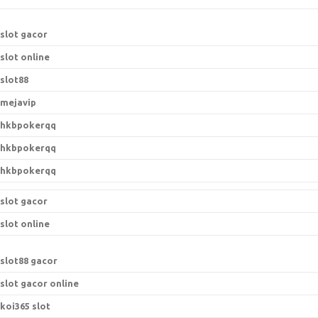
slot gacor
slot online
slot88
mejavip
hkbpokerqq
hkbpokerqq
hkbpokerqq
slot gacor
slot online
s
lot88 gacor
slot gacor online
koi365 slot