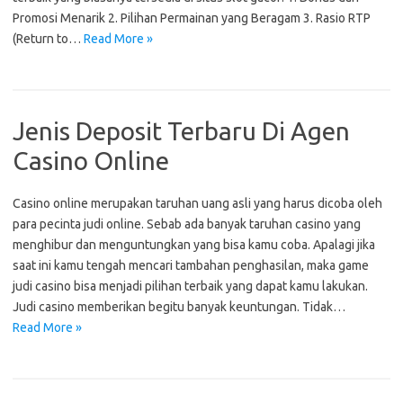
Promosi Menarik 2. Pilihan Permainan yang Beragam 3. Rasio RTP
(Return to…
Read More »
Jenis Deposit Terbaru Di Agen
Casino Online
Casino online merupakan taruhan uang asli yang harus dicoba oleh
para pecinta judi online. Sebab ada banyak taruhan casino yang
menghibur dan menguntungkan yang bisa kamu coba. Apalagi jika
saat ini kamu tengah mencari tambahan penghasilan, maka game
judi casino bisa menjadi pilihan terbaik yang dapat kamu lakukan.
Judi casino memberikan begitu banyak keuntungan. Tidak…
Read More »