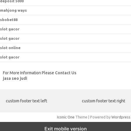
deposit 5000
mahjong ways
sbobet88
slot gacor
slot gacor
slot online
slot gacor
For More Information Please
Contact Us
jasa seo judi
custom footer text left
custom footer text right
Iconic One
Theme | Powered by
Wordpress
Exit mobile version