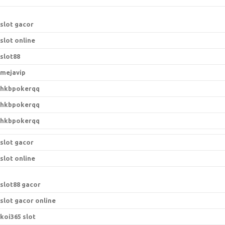
slot gacor
slot online
slot88
mejavip
hkbpokerqq
hkbpokerqq
hkbpokerqq
slot gacor
slot online
s
lot88 gacor
slot gacor online
koi365 slot