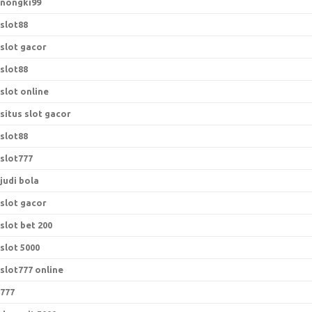
nongki99
slot88
slot gacor
slot88
slot online
situs slot gacor
slot88
slot777
judi bola
slot gacor
slot bet 200
slot 5000
slot777 online
777