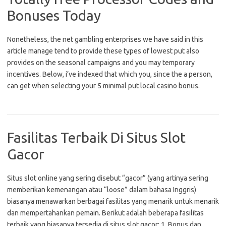
Bonuses Today
Nonetheless, the net gambling enterprises we have said in this
article manage tend to provide these types of lowest put also
provides on the seasonal campaigns and you may temporary
incentives. Below, i’ve indexed that which you, since the a person,
can get when selecting your 5 minimal put local casino bonus.
Fasilitas Terbaik Di Situs Slot
Gacor
Situs slot online yang sering disebut “gacor” (yang artinya sering
memberikan kemenangan atau “loose” dalam bahasa Inggris)
biasanya menawarkan berbagai fasilitas yang menarik untuk menarik
dan mempertahankan pemain. Berikut adalah beberapa fasilitas
terbaik yang biasanya tersedia di situs slot gacor: 1. Bonus dan