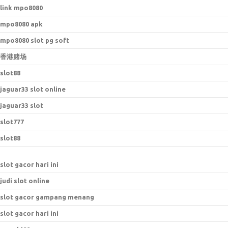
link mpo8080
mpo8080 apk
mpo8080 slot pg soft
香港赌场
slot88
jaguar33 slot online
jaguar33 slot
slot777
slot88
slot gacor hari ini
judi slot online
slot gacor gampang menang
slot gacor hari ini